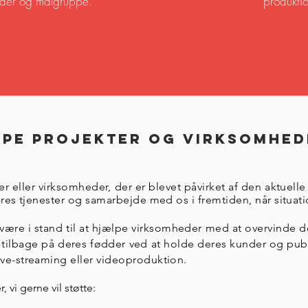
nder og målgruppe.
produkti
ype projekter og virksomhed
ter eller virksomheder, der er blevet påvirket af den aktuell
ores tjenester og samarbejde med os i fremtiden, når situat
il være i stand til at hjælpe virksomheder med at overvinde d
tilbage på deres fødder ved at holde deres kunder og pub
ve-streaming eller videoproduktion.
 vi gerne vil støtte: