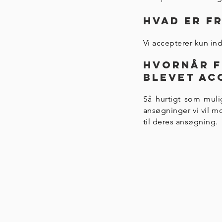
Hvad er f
Vi accepterer kun ind
Hvornår f
blevet ac
Så hurtigt som muli
ansøgninger vi vil mo
til deres ansøgning.