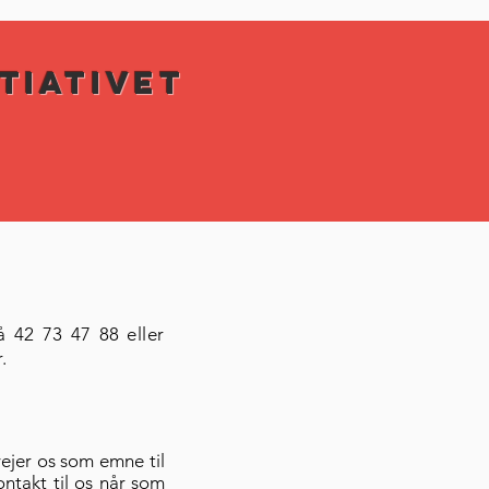
tiativet
å 42 73 47 88 eller
.
vejer os som emne til
ontakt til os når som