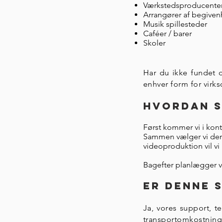
Værkstedsproducenter
Arrangører af begive
Musik spillesteder
Caféer / barer
Skoler
Har du ikke fundet d
enhver form for virks
Hvordan s
Først kommer vi i kon
Sammen vælger vi den b
videoproduktion vil vi
Bagefter planlægger vi
Er denne 
Ja, vores support, t
transportomkostning