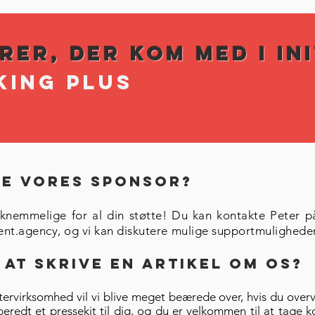
er, der kom med i ini
ING PLUS
re vores sponsor?
aknemmelige for al din støtte! Du kan kontakte Peter p
ent.agency
, og vi kan diskutere mulige supportmuligheder
 at skrive en artikel om os?
tervirksomhed vil vi blive meget beærede over, hvis du over
rberedt et pressekit til dig, og du er velkommen til at tage k