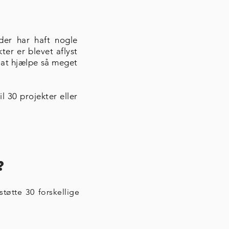
der har haft nogle
ter er blevet aflyst
i at hjælpe så meget
l 30 projekter eller
?
tøtte 30 forskellige