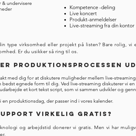
 & undervisere
Kompetence -deling
nheder
Live koncert
Produkt-anmeldelser
Live-streaming fra din kontor
in type virksomhed eller projekt på listen? Bare rolig, vi e
omhed. Er du usikker så ring til os.
er produktionsprocessen ud
takt med dig for at diskutere muligheder mellem live-streamin
edst egnede form til dig. Ved live-streaming diskuterer vi en 
 udarbejde et kort tekst script, som vi sammen udvikler og gen
 en produktionsdag, der passer ind i vores kalender.
support virkelig gratis?
eknologi og arbejdstid donerer vi gratis. Men vi har muligvi
er.