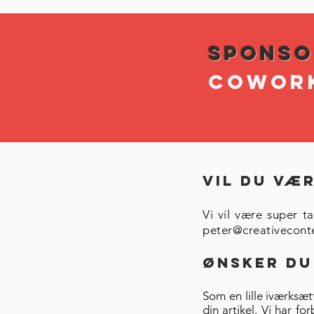
Sponsor
COWORK
Vil du væ
Vi vil være super t
peter@creativecont
Ønsker du
Som en lille iværksæt
din artikel. Vi har fo