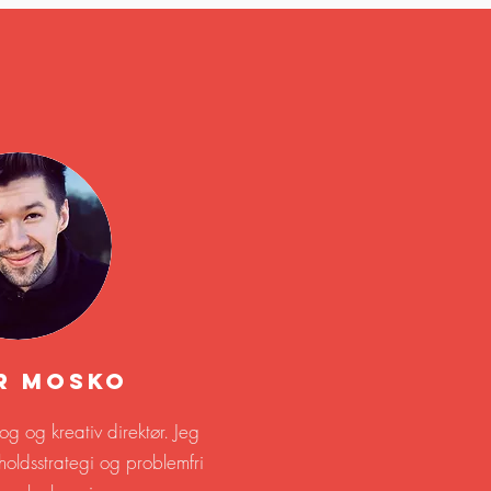
g
r Mosko
log og kreativ direktør. Jeg
holdsstrategi og problemfri