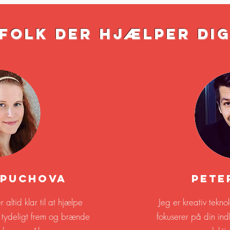
Folk der hjælper di
opuchova
Pete
altid klar til at hjælpe
Jeg er kreativ tekno
tå tydeligt frem og brænde
fokuserer på din ind