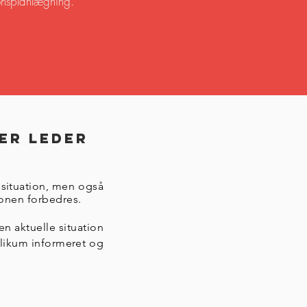
onsplanlægning.
er leder
e situation, men også
ionen forbedres.
en aktuelle situation
likum informeret og