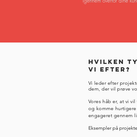
igennem overfor dine ku
Hvilken t
vi efter?
Vi leder efter projek
dem, der vil prøve v
Vores håb er, at vi v
og komme hurtigere 
engageret gennem li
Eksempler på projekter,