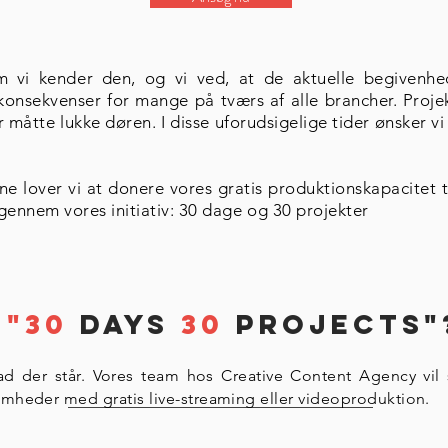
m vi kender den, og vi ved, at de aktuelle begivenhe
konsekvenser for mange på tværs af alle brancher. Projek
måtte lukke døren. I disse uforudsigelige tider ønsker v
e lover vi at donere vores gratis produktionskapacitet ti
gennem vores initiativ: 30 dage og 30 projekter
R
"30
Days
30
Projects"
ad der står. Vores team hos Creative Content Agency vil s
somheder med gratis live-streaming eller videoproduktion.